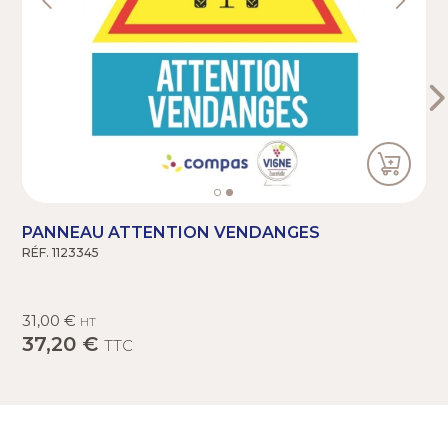
PANNEAU ATTENTION VENDANGES
RÉF. 1123345
R
31,00 €
HT
37,20 €
TTC