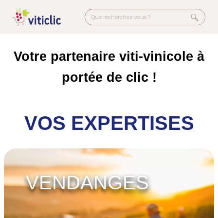
Aller
au
contenu
principal
Menu
secondaire
Votre partenaire viti-vinicole à
portée de clic !
Previous
Next
VOS EXPERTISES
VENDANGES