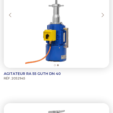
/".
This
shortcut
activates
the
screen
reader
to
help
you
navigate
and
interact
with
AGITATEUR RA 55 GUTH DN 40
the
RÉF. 2052945
content.
Previous
Next