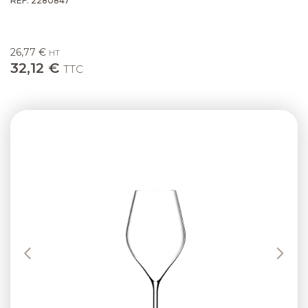
RÉF. 2280847
26,77 €
HT
32,12 €
TTC
Previous
Next