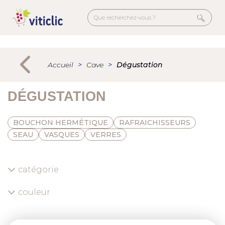
Aller
au
contenu
principal
Menu
secondaire
Accueil
Cave
Dégustation
DÉGUSTATION
BOUCHON HERMÉTIQUE
RAFRAICHISSEURS
SEAU
VASQUES
VERRES
catégorie
couleur