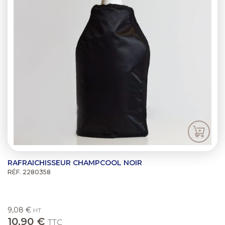
RAFRAICHISSEUR CHAMPCOOL NOIR
RÉF. 2280358
9,08 €
HT
10,90 €
TTC