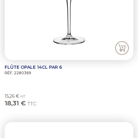
FLÛTE OPALE 14CL PAR 6
RÉF. 2280369
15,26 €
HT
18,31 €
TTC
Previous
Next