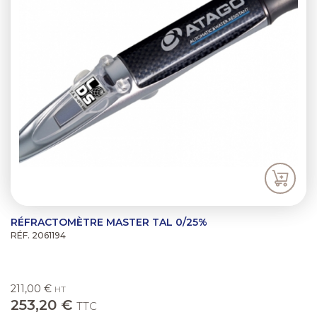
/".
This
shortcut
activates
the
screen
reader
to
help
you
navigate
and
interact
with
the
RÉFRACTOMÈTRE MASTER TAL 0/25%
content.
RÉF. 2061194
211,00 €
HT
253,20 €
TTC