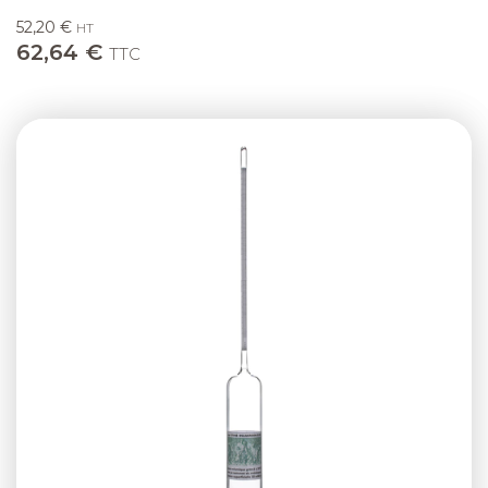
52,20 €
HT
62,64 €
TTC