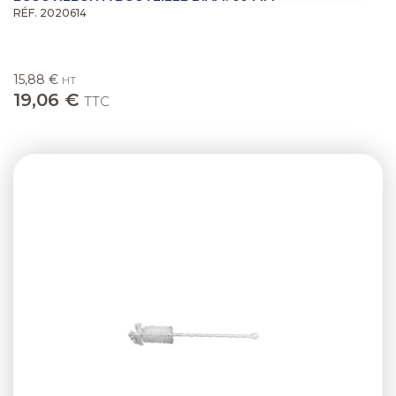
RÉF. 2020614
15,88 €
HT
19,06 €
TTC