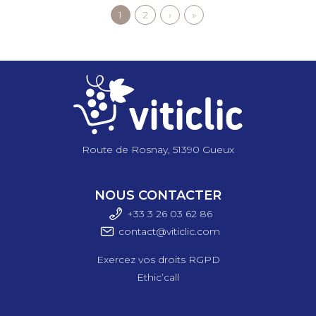
Page
1
Page
2
Page
›
Dernière
»
Pagination
courante
suivante
page
Route de Rosnay, 51390 Gueux
NOUS CONTACTER
+33 3 26 03 6
2 86
contact@viticlic.com
Exercez vos droits RGPD
Ethic’call