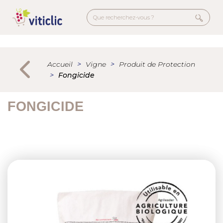
Aller
au
contenu
principal
Menu
secondaire
Accueil
Vigne
Produit de Protection
Fongicide
FONGICIDE