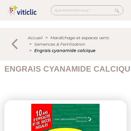
Aller
au
contenu
principal
Menu
secondaire
Accueil
Maraîchage et espaces verts
Semences & Fertilisation
Engrais cyanamide calcique
ENGRAIS CYANAMIDE CALCIQU