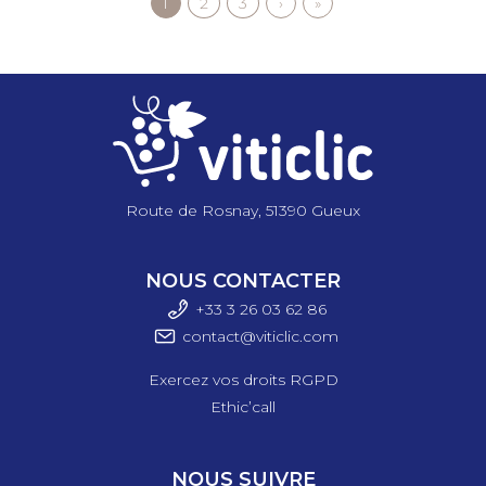
Page
1
Page
2
Page
3
Page
›
Dernière
»
Pagination
courante
suivante
page
Route de Rosnay, 51390 Gueux
NOUS CONTACTER
+33 3 26 03 6
2 86
contact@viticlic.com
Exercez vos droits RGPD
Ethic’call
NOUS SUIVRE