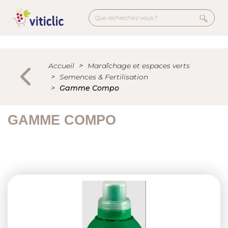
Aller
au
contenu
principal
Menu
secondaire
Accueil
Maraîchage et espaces verts
Semences & Fertilisation
Gamme Compo
GAMME COMPO