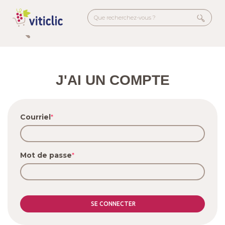
Aller
au
contenu
Accueil
Se connecter
principal
Menu
secondaire
J'AI UN COMPTE
Courriel
Mot de passe
SE CONNECTER