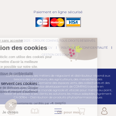
Paiement en ligne sécurisé
© 2025 - GROUPE COMPAS, TOUS DROITS RÉSERVÉS.
MENTIONS LÉGALES
CGV
POLITIQUE DE CONFIDENTIALITÉ
GESTION DES COOKIES
COMPAS, à travers ses métiers de négociant et distributeur répond aux
besoins des viticulteurs, des agriculteurs, des maraîchers, des
horticulteurs, dans le domaine des espaces verts, des collectivités et des
particuliers. Le service développement de COMPAS travaille en
partenariat étroit avec le monde agricole et viticole pour mettre au point,
tester et proposer à ses clients les solutions les mieux adaptées. Agrément
CA 00164 – Distribution de produits phytopharmaceutiques
Menu
Toggle navigation
tertiaire