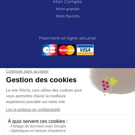
Mon Compte
Mon panier
Mes favoris
Paiement en ligne sécurisé
© 2025 - GROUPE COMPAS, TOUS DROITS RÉSERVÉS.
MENTIONS LÉGALES
CGV
POLITIQUE DE CONFIDENTIALITÉ
GESTION DES COOKIES
COMPAS, à travers ses métiers de négociant et distributeur répond aux
besoins des viticulteurs, des agriculteurs, des maraîchers, des
horticulteurs, dans le domaine des espaces verts, des collectivités et des
particuliers. Le service développement de COMPAS travaille en
partenariat étroit avec le monde agricole et viticole pour mettre au point,
tester et proposer à ses clients les solutions les mieux adaptées. Agrément