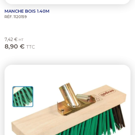
MANCHE BOIS 1.40M
RÉF. 1120159
7,42 €
HT
8,90 €
TTC