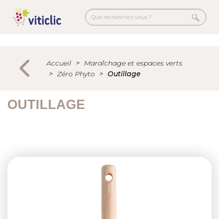
Aller
au
contenu
principal
Menu
secondaire
Accueil
Maraîchage et espaces verts
Zéro Phyto
Outillage
OUTILLAGE