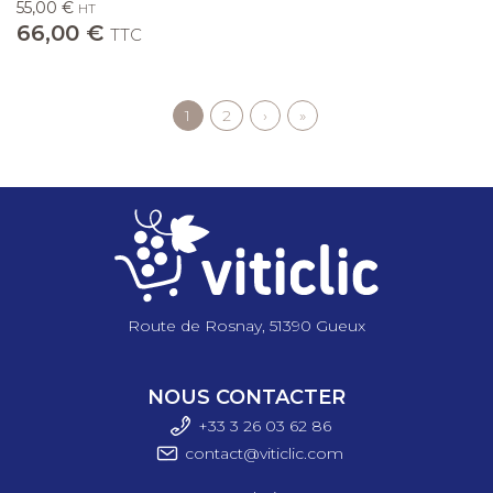
55,00 €
HT
66,00 €
TTC
Page
1
Page
2
Page
›
Dernière
»
Pagination
courante
suivante
page
Route de Rosnay, 51390 Gueux
NOUS CONTACTER
+33 3 26 03 6
2 86
contact@viticlic.com