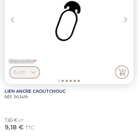
Dimension
LIEN ANCRE CAOUTCHOUC
RÉF. 1102419
7,65 €
HT
9,18 €
TTC