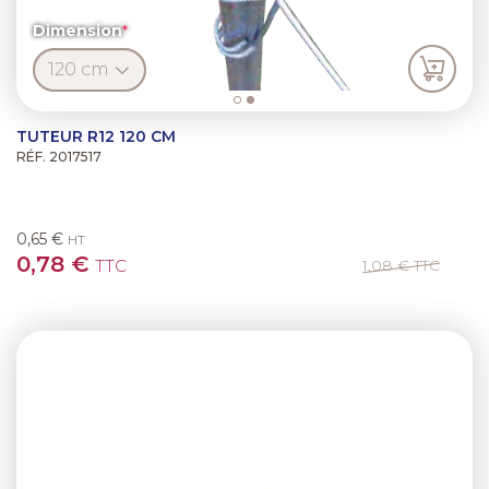
Dimension
TUTEUR R12 120 CM
RÉF. 2017517
0,65 €
HT
0,78 €
TTC
1,08 €
TTC
Previous
Next