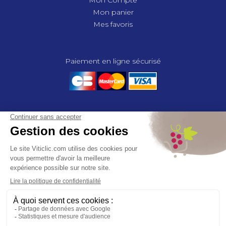
Mon Compte
Mon panier
Mes favoris
Paiement en ligne sécurisé
© 2025 - GROUPE COMPAS, TOUS DROITS RÉSERVÉS.
MENTIONS LÉGALES
CGV
POLITIQUE DE CONFIDENTIALITÉ
GESTION DES COOKIES
COMPAS, à travers ses métiers de négociant et distributeur répond aux
besoins des viticulteurs, des agriculteurs, des maraîchers, des
horticulteurs, dans le domaine des espaces verts, des collectivités et des
particuliers. Le service développement de COMPAS travaille en
partenariat étroit avec le monde agricole et viticole pour mettre au point,
tester et proposer à ses clients les solutions les mieux adaptées. Agrément