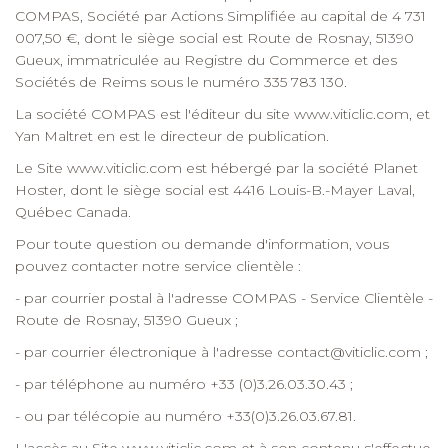
/".
COMPAS, Société par Actions Simplifiée au capital de 4 731
This
007,50 €, dont le siège social est Route de Rosnay, 51390
shortcut
Gueux, immatriculée au Registre du Commerce et des
activates
Sociétés de Reims sous le numéro 335 783 130.
the
screen
La société COMPAS est l'éditeur du site
www.viticlic.com
, et
reader
Yan Maltret en est le directeur de publication.
to
Le Site
www.viticlic.com
est hébergé par la société Planet
help
Hoster, dont le siège social est 4416 Louis-B.-Mayer Laval,
you
Québec Canada.
navigate
and
Pour toute question ou demande d'information, vous
interact
pouvez contacter notre service clientèle :
with
- par courrier postal à l'adresse COMPAS - Service Clientèle -
the
Route de Rosnay, 51390 Gueux ;
content.
- par courrier électronique à l'adresse
contact@viticlic.com
;
- par téléphone au numéro +33 (0)3.26.03.30.43 ;
- ou par télécopie au numéro +33(0)3.26.03.67.81.