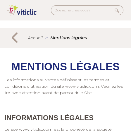
Welcome
Aller
to
au
All
contenu
in
principal
Menu
One
secondaire
Accessibility
Accueil
Mentions légales
screen
reader.
To
start
MENTIONS LÉGALES
the
All
Les informations suivantes définissent les termes et
in
conditions d'utilisation du site
www.viticlic.com
. Veuillez les
One
lire avec attention avant de parcourir le Site.
Accessibility
screen
reader,
press
INFORMATIONS LÉGALES
"Ctrl
+
Le site
www.viticlic.com
est la propriété de la société