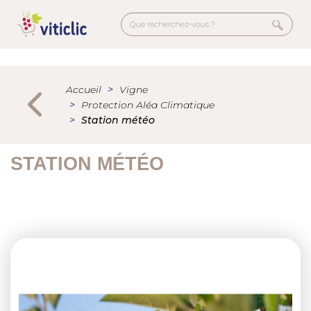
Aller
au
contenu
principal
Menu
secondaire
Accueil
Vigne
Protection Aléa Climatique
Station météo
STATION MÉTÉO
Previous
Next