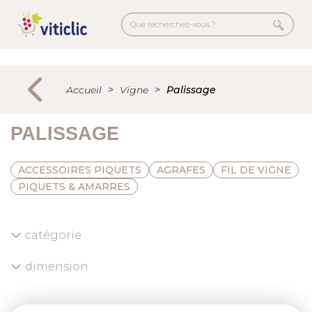
Aller
au
contenu
principal
Menu
secondaire
Accueil
Vigne
Palissage
PALISSAGE
ACCESSOIRES PIQUETS
AGRAFES
FIL DE VIGNE
PIQUETS & AMARRES
catégorie
dimension