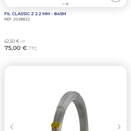
FIL CLASSIC Z 2.2 MM - 845M
RÉF. 2028822
62,50 €
HT
75,00 €
TTC
Previous
Next