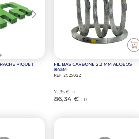
RACHE PIQUET
FIL BAS CARBONE 2.2 MM ALQEOS
845M
RÉF. 2025022
71,95 €
HT
86,34 €
TTC
Next
Previous
N