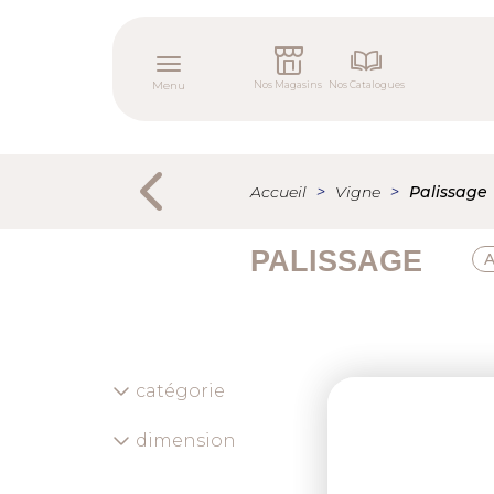
Aller
Menu
au
tertiaire
contenu
Toggle navigation
principal
Menu
Nos Magasins
Nos Catalogues
Menu
secondaire
Accueil
Vigne
Palissage
PALISSAGE
catégorie
Previous
dimension