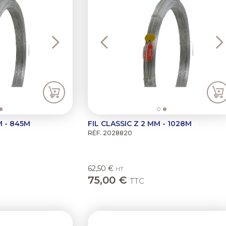
M - 845M
FIL CLASSIC Z 2 MM - 1028M
RÉF. 2028820
62,50 €
HT
75,00 €
TTC
Next
Previous
N