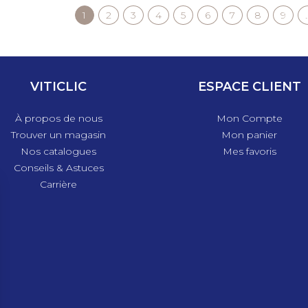
Page
1
Page
2
Page
3
Page
4
Page
5
Page
6
Page
7
Page
8
Page
9
courante
VITICLIC
ESPACE CLIENT
À propos de nous
Mon Compte
Trouver un magasin
Mon panier
Nos catalogues
Mes favoris
Conseils & Astuces
Carrière