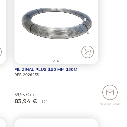
FIL ZINAL PLUS 3.50 MM 330M
RÉF. 2028235
69,95 €
HT
83,94 €
TTC
Nous contacter
ext
Previous
Next