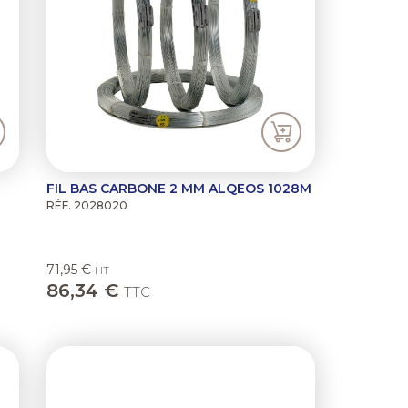
FIL BAS CARBONE 2 MM ALQEOS 1028M
RÉF. 2028020
71,95 €
HT
86,34 €
TTC
ext
Previous
Next