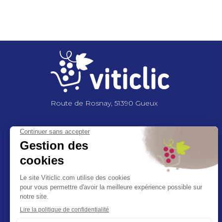
Pagination
Route de Rosnay, 51390 Gueux
NOUS CONTACTER
+33 3 26 03 6
2 86
contact@viticlic.com
Exercez vos droits RGPD
Ethic’call