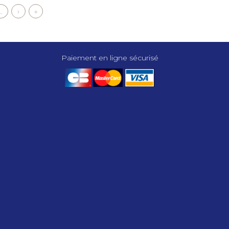
…
Page
›
Dernière
»
suivante
page
Paiement en ligne sécurisé