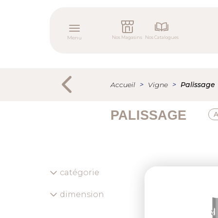
Aller
Menu
au
tertiaire
contenu
Toggle navigation
principal
Menu
Nos Magasins
Nos Catalogues
Menu
secondaire
Accueil
Vigne
Palissage
PALISSAGE
catégorie
Previous
dimension