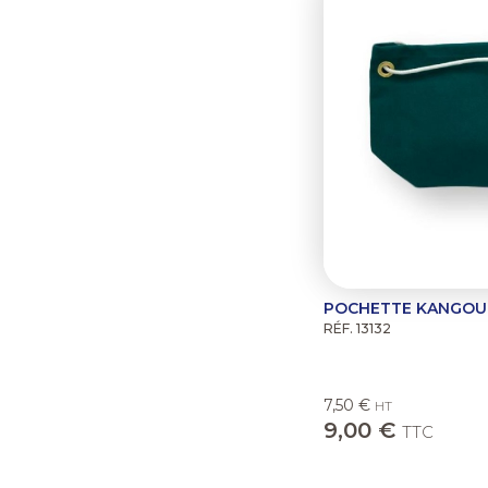
POCHETTE KANGO
RÉF. 13132
7,50 €
HT
9,00 €
TTC