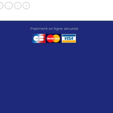
Page
9
…
Page
›
Dernière
»
suivante
page
Paiement en ligne sécurisé