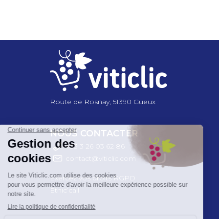
Pagination
Route de Rosnay, 51390 Gueux
NOUS CONTACTER
+33 3 26 03 6
2 86
contact@viticlic.com
Exercez vos droits RGPD
Ethic’call