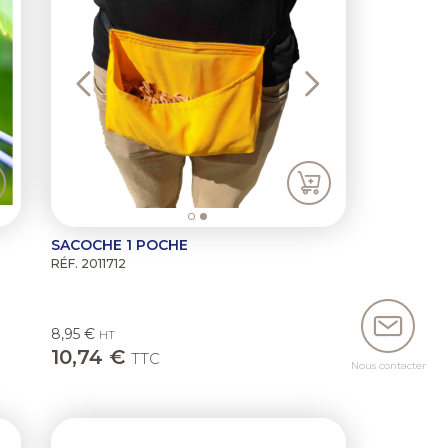
SACOCHE 1 POCHE
RÉF. 2011712
8,95 €
HT
10,74 €
TTC
Nous contacter
ext
Previous
Next