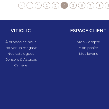
Première
«
Page
‹
Page
1
Page
2
Page
3
Page
4
Page
5
Page
6
Page
7
Page
8
page
précédente
courante
VITICLIC
ESPACE CLIENT
À propos de nous
Mon Compte
Trouver un magasin
Mon panier
Nos catalogues
Mes favoris
Conseils & Astuces
Carrière