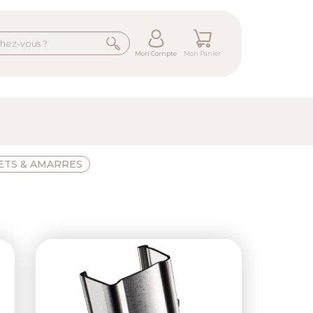
Mon Compte
Mon Panier
ETS & AMARRES
ext
Previous
Next