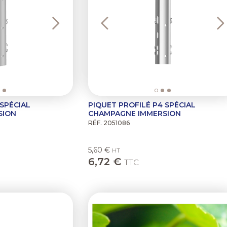
 SPÉCIAL
PIQUET PROFILÉ P4 SPÉCIAL
SION
CHAMPAGNE IMMERSION
RÉF. 2051086
5,60 €
HT
6,72 €
TTC
Next
Previous
N