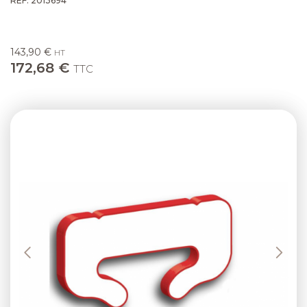
RÉF. 2013694
143,90 €
HT
172,68 €
TTC
Previous
Next