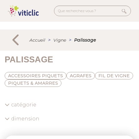
Aller
au
contenu
principal
Menu
secondaire
Accueil
Vigne
Palissage
PALISSAGE
ACCESSOIRES PIQUETS
AGRAFES
FIL DE VIGNE
PIQUETS & AMARRES
catégorie
dimension