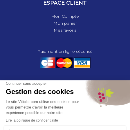
ESPACE CLIENT
Mon Compte
Mon panier
Mes favoris
Paiement en ligne sécurisé
© 2025 - GROUPE COMPAS, TOUS DROITS RÉSERVÉS.
MENTIONS LÉGALES
CGV
POLITIQUE DE CONFIDENTIALITÉ
GESTION DES COOKIES
COMPAS, à travers ses métiers de négociant et distributeur répond aux
besoins des viticulteurs, des agriculteurs, des maraîchers, des