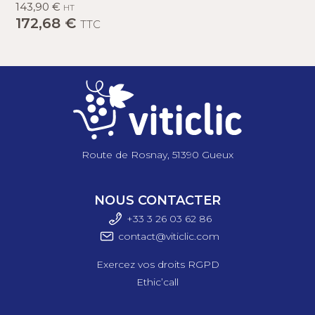
143,90 €
HT
172,68 €
TTC
Route de Rosnay, 51390 Gueux
NOUS CONTACTER
+33 3 26 03 6
2 86
contact@viticlic.com
Exercez vos droits RGPD
Ethic’call