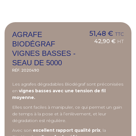
51,48 €
AGRAFE
TTC
42,90 €
HT
BIODÉGRAF
VIGNES BASSES -
SEAU DE 5000
RÉF.
2020490
Les a
grafes d
é
gradables Biod
égraf sont pré
conis
ées
en
vignes basses avec une tension de fil
moyenne.
Elles sont f
acile
s à
manipuler,
ce qui permet un gain
de temps à la pose et à l’enlèvement, et leur
dégradation est réguli
ère.
Avec son
excellent rapport qualité prix
, la