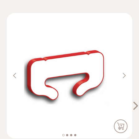
Un agrafage annuel représente en moyenne 3kg/ha
de plastique au sol de la vigne, soit 90 kg/ha sur 30
Previous
Next
ans (constatation zone champagne).
Prix dégressif à partir de 6 cartons.
Description
détaillée
Caractéristiques :
Dimensions (mm): 22,8 x 15,9 x 1,8
- Écart entre les fils : 15 mm
- Entrée des fils : 5,4 mm
- Diamè
tre maxi du fil : 3,6
mm.
Résistance moyenne mesurée sur une agrafe neuve
: 10kg.