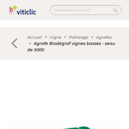
Welcome
Aller
to
au
All
contenu
in
principal
Menu
One
secondaire
Accessibility
Accueil
Vigne
Palissage
Agrafes
screen
Agrafe Biodégraf vignes basses - seau
reader.
de 5000
To
start
the
All
in
One
Accessibility
screen
reader,
press
"Ctrl
+