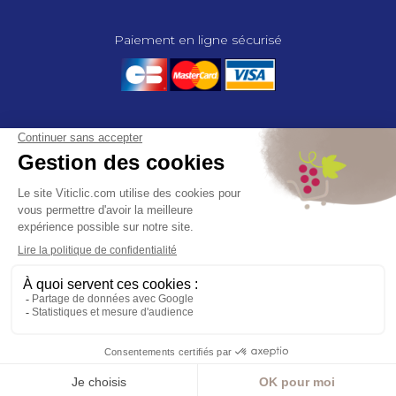
Paiement en ligne sécurisé
© 2025 - GROUPE COMPAS, TOUS DROITS RÉSERVÉS.
MENTIONS LÉGALES
CGV
POLITIQUE DE CONFIDENTIALITÉ
GESTION DES COOKIES
COMPAS, à travers ses métiers de négociant et distributeur répond aux
besoins des viticulteurs, des agriculteurs, des maraîchers, des
horticulteurs, dans le domaine des espaces verts, des collectivités et des
particuliers. Le service développement de COMPAS travaille en
partenariat étroit avec le monde agricole et viticole pour mettre au point,
tester et proposer à ses clients les solutions les mieux adaptées. Agrément
CA 00164 – Distribution de produits phytopharmaceutiques
Menu
Toggle navigation
tertiaire