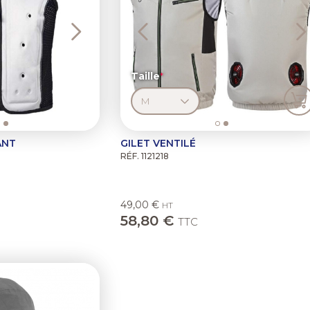
Taille
ANT
GILET VENTILÉ
RÉF. 1121218
49,00 €
HT
58,80 €
TTC