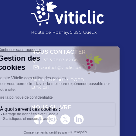
Route de Rosnay, 51390 Gueux
NOUS CONTACTER
+33 3 26 03 6
2 86
contact@viticlic.com
Exercez vos droits RGPD
Ethic’call
NOUS SUIVRE