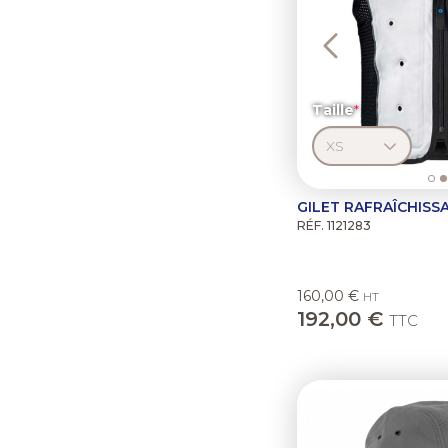
Taille
GILET RAFRAÎCHISS
RÉF. 1121283
160,00 €
HT
192,00 €
TTC