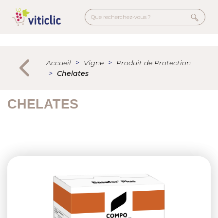
Aller
au
contenu
principal
Menu
secondaire
Accueil
Vigne
Produit de Protection
Chelates
CHELATES