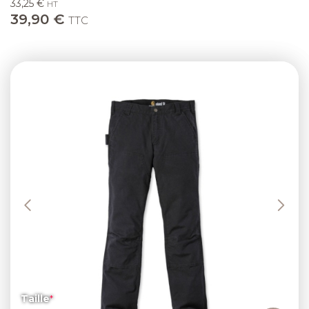
33,25 €
HT
39,90 €
TTC
Previous
Next
Taille