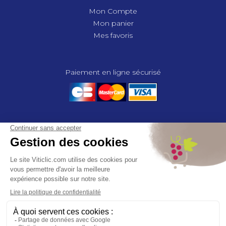
Mon Compte
Mon panier
Mes favoris
Paiement en ligne sécurisé
© 2025 - GROUPE COMPAS, TOUS DROITS RÉSERVÉS.
MENTIONS LÉGALES
CGV
POLITIQUE DE CONFIDENTIALITÉ
GESTION DES COOKIES
COMPAS, à travers ses métiers de négociant et distributeur répond aux
besoins des viticulteurs, des agriculteurs, des maraîchers, des
horticulteurs, dans le domaine des espaces verts, des collectivités et des
particuliers. Le service développement de COMPAS travaille en
partenariat étroit avec le monde agricole et viticole pour mettre au point,