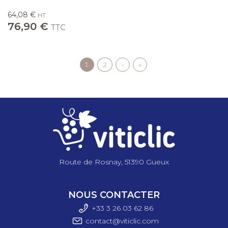
64,08 €
HT
76,90 €
TTC
Page
1
Page
2
Page
›
Dernière
»
Pagination
courante
suivante
page
Route de Rosnay, 51390 Gueux
NOUS CONTACTER
+33 3 26 03 6
2 86
contact@viticlic.com