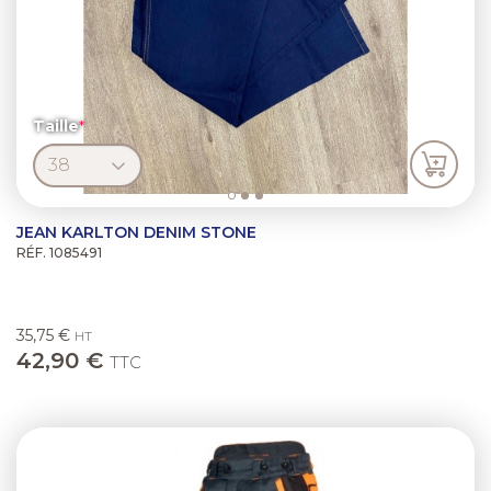
Taille
JEAN KARLTON DENIM STONE
RÉF. 1085491
35,75 €
HT
42,90 €
TTC
Previous
Next