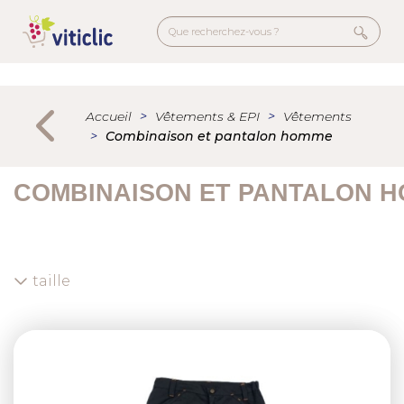
Aller
au
contenu
principal
Menu
secondaire
Accueil
Vêtements & EPI
Vêtements
Combinaison et pantalon homme
COMBINAISON ET PANTALON 
taille