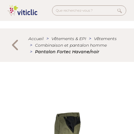
Aller
au
contenu
principal
Menu
secondaire
Accueil
Vêtements & EPI
Vêtements
Combinaison et pantalon homme
Pantalon Fortec Havane/noir