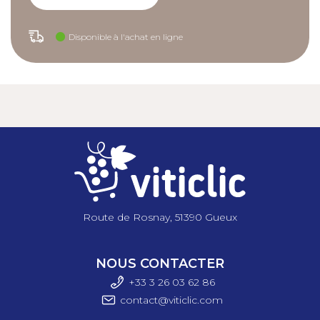
Description
détaillée
Disponible à l'achat en ligne
Caractéristiques :
Composition :
- 65% Polyester,
- 35% coton.
Tailles disponibles du 38 au 52.
Coloris : Havane/Noir.
Route de Rosnay, 51390 Gueux
NOUS CONTACTER
+33 3 26 03 6
2 86
contact@viticlic.com