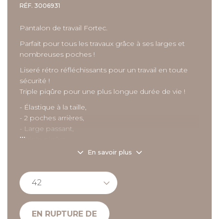
RÉF.
3006931
Pantalon de travail Fortec.
Parfait pour tous les travaux grâce à ses larges et
nombreuses poches !
Liseré rétro réfléchissants pour un travail en toute
sécurité !
Triple piqûre pour une plus longue durée de vie !
- Élastique à la taille,
- 2 poches arrières,
- Large passant,
...
- Triple piqûre,
- Double poche mètre,
En savoir plus
- Poche plaquée avec rabat,
- Poche téléphone élastique,
- Poche grenouillère,
- Bandes rétro réfléchissantes.