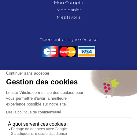
Mon Compte
Mon panier
Mes favoris
Paiement en ligne sécurisé
© 2025 - GROUPE COMPAS, TOUS DROITS RÉSERVÉS.
MENTIONS LÉGALES
CGV
POLITIQUE DE CONFIDENTIALITÉ
GESTION DES COOKIES
COMPAS, à travers ses métiers de négociant et distributeur répond aux
besoins des viticulteurs, des agriculteurs, des maraîchers, des
horticulteurs, dans le domaine des espaces verts, des collectivités et des
particuliers. Le service développement de COMPAS travaille en
partenariat étroit avec le monde agricole et viticole pour mettre au point,
tester et proposer à ses clients les solutions les mieux adaptées. Agrément