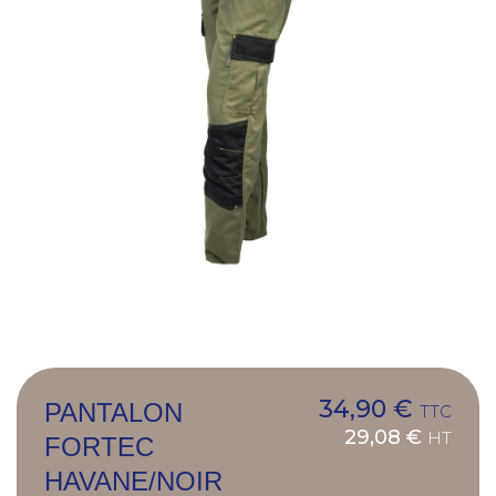
34,90 €
PANTALON
TTC
29,08 €
HT
FORTEC
HAVANE/NOIR