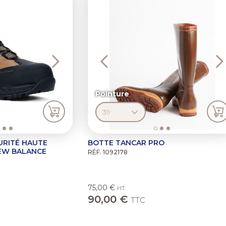
Pointure
URITÉ HAUTE
BOTTE TANCAR PRO
EW BALANCE
RÉF. 1092178
75,00 €
HT
90,00 €
TTC