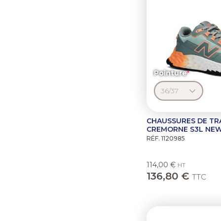
Pointure
CHAUSSURES DE TR
CREMORNE S3L NE
RÉF. 1120985
114,00 €
HT
136,80 €
TTC
Previous