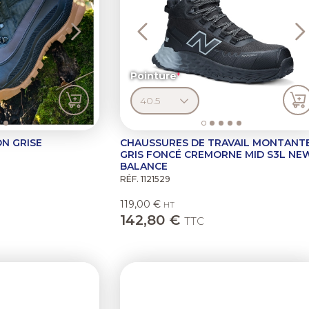
Pointure
N GRISE
CHAUSSURES DE TRAVAIL MONTANT
GRIS FONCÉ CREMORNE MID S3L NE
BALANCE
RÉF. 1121529
119,00 €
HT
142,80 €
TTC
Previous
N