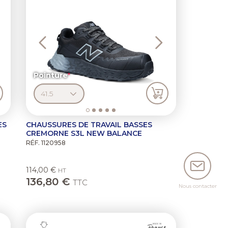
Pointure
ES
CHAUSSURES DE TRAVAIL BASSES
CREMORNE S3L NEW BALANCE
RÉF. 1120958
114,00 €
HT
136,80 €
TTC
Nous contacter
ext
Previous
Next