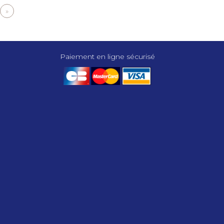
ge
Dernière
»
vante
page
Paiement en ligne sécurisé