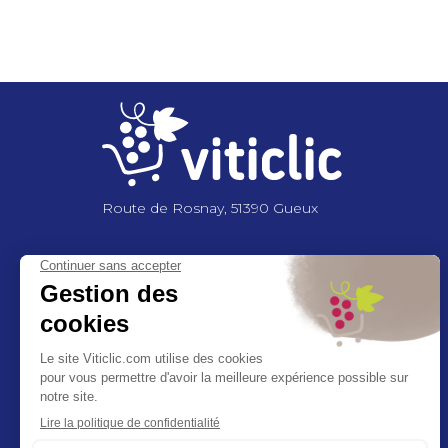
Pagination
Route de Rosnay, 51390 Gueux
NOUS CONTACTER
+33 3 26 03 6
2 86
contact@viticlic.com
Exercez vos droits RGPD
Ethic’call