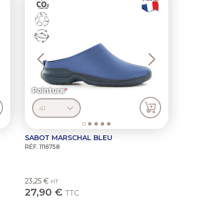
Pointure
SABOT MARSCHAL BLEU
RÉF. 1116758
23,25 €
HT
27,90 €
TTC