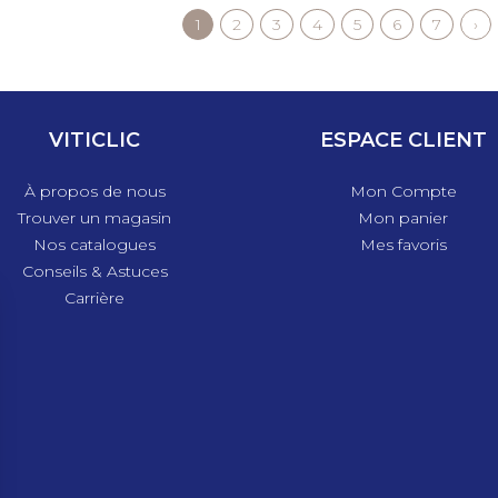
Page
1
Page
2
Page
3
Page
4
Page
5
Page
6
Page
7
Pa
›
courante
sui
VITICLIC
ESPACE CLIENT
À propos de nous
Mon Compte
Trouver un magasin
Mon panier
Nos catalogues
Mes favoris
Conseils & Astuces
Carrière