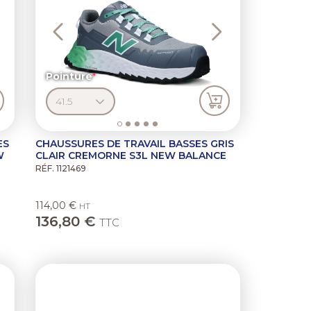
Pointure
ES
CHAUSSURES DE TRAVAIL BASSES GRIS
W
CLAIR CREMORNE S3L NEW BALANCE
RÉF. 1121469
114,00 €
HT
136,80 €
TTC
ext
Previous
Next