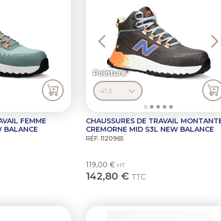
Pointure
AVAIL FEMME
CHAUSSURES DE TRAVAIL MONTANT
W BALANCE
CREMORNE MID S3L NEW BALANCE
RÉF. 1120965
119,00 €
HT
142,80 €
TTC
Next
Previous
N