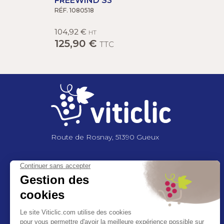
FREEWIND S3
RÉF. 1080518
104,92 €
HT
125,90 €
TTC
Route de Rosnay, 51390 Gueux
NOUS CONTACTER
+33 3 26 03 6
2 86
contact@viticlic.com
Exercez vos droits RGPD