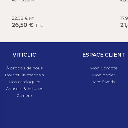
RÉF. 1095814
RÉF.
22,08 €
17,
HT
26,50 €
21
TTC
VITICLIC
ESPACE CLIENT
À propos de nous
Mon Compte
Trouver un magasin
Mon panier
Nos catalogues
Mes favoris
Conseils & Astuces
Carrière