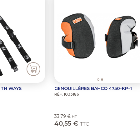
RTH WAYS
GENOUILLÈRES BAHCO 4750-KP-1
RÉF. 1033186
33,79 €
HT
40,55 €
TTC