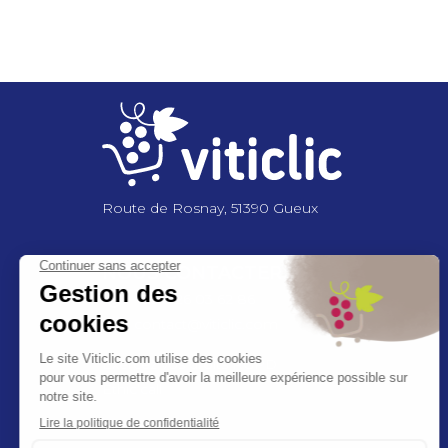
Pagination
Route de Rosnay, 51390 Gueux
NOUS CONTACTER
+33 3 26 03 6
2 86
contact@viticlic.com
Exercez vos droits RGPD
Ethic’call