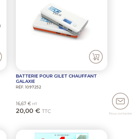
BATTERIE POUR GILET CHAUFFANT
GALAXIE
RÉF. 1097252
16,67 €
HT
20,00 €
TTC
Nous contacter
ext