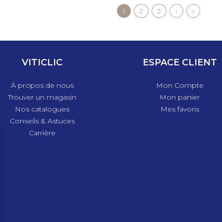
Page
1
Page
2
Page
3
Page
›
Dernière
»
courante
suivante
page
VITICLIC
ESPACE CLIENT
À propos de nous
Mon Compte
Trouver un magasin
Mon panier
Nos catalogues
Mes favoris
Conseils & Astuces
Carrière