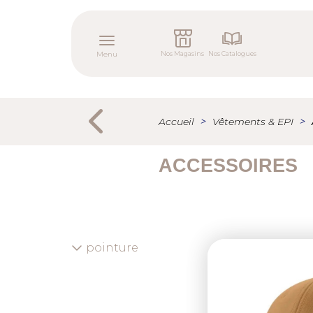
Aller
Menu
au
tertiaire
contenu
Toggle navigation
principal
Menu
Nos Magasins
Nos Catalogues
Menu
secondaire
Accueil
Vêtements & EPI
ACCESSOIRES
pointure
Previous