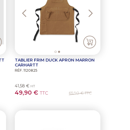
TT
TABLIER FRIM DUCK APRON MARRON
CARHARTT
RÉF. 1120825
41,58 €
HT
49,90 €
TTC
65,90 €
TTC
ext