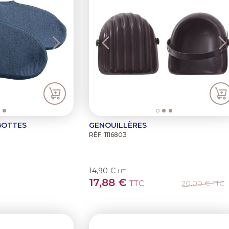
BOTTES
GENOUILLÈRES
RÉF. 1116803
14,90 €
HT
17,88 €
TTC
20,00 €
TTC
Previous
N