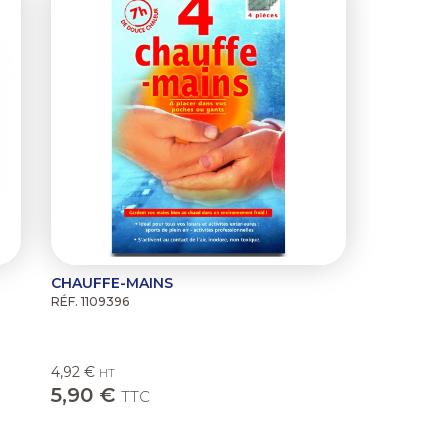
CHAUFFE-MAINS
RÉF. 1109396
4,92 €
HT
5,90 €
TTC