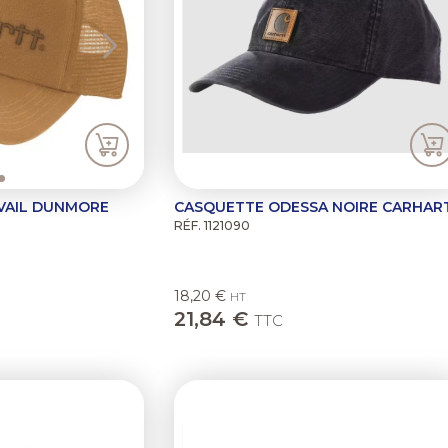
VAIL DUNMORE
CASQUETTE ODESSA NOIRE CARHAR
RÉF. 1121090
18,20 €
HT
21,84 €
TTC
Next
Previous
N