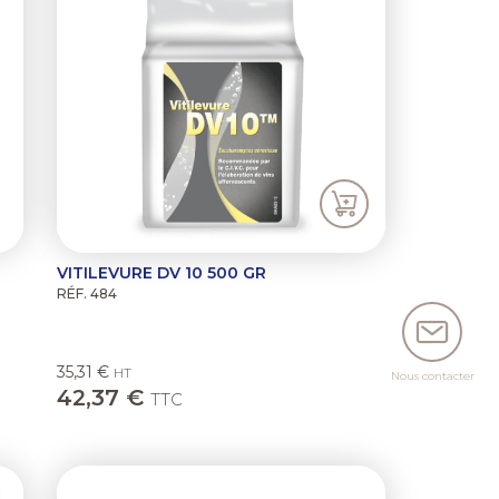
VITILEVURE DV 10 500 GR
RÉF. 484
35,31 €
HT
Nous contacter
42,37 €
TTC
ext
Previous
Next