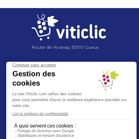
Route de Rosnay, 51390 Gueux
NOUS CONTACTER
+33 3 26 03 6
2 86
contact@viticlic.com
Exercez vos droits RGPD
Ethic’call
NOUS SUIVRE