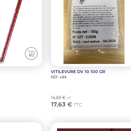
VITILEVURE DV 10 100 GR
RÉF. 486
14,69 €
HT
17,63 €
TTC
Previous
N