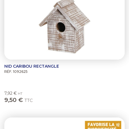
NID CARIBOU RECTANGLE
RÉF. 1092625
7,92 €
HT
9,50 €
TTC
Previous
Next