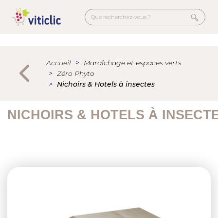
Aller
au
contenu
principal
Menu
secondaire
Accueil
Maraîchage et espaces verts
Zéro Phyto
Nichoirs & Hotels à insectes
NICHOIRS & HOTELS À INSECT
Previous
Next