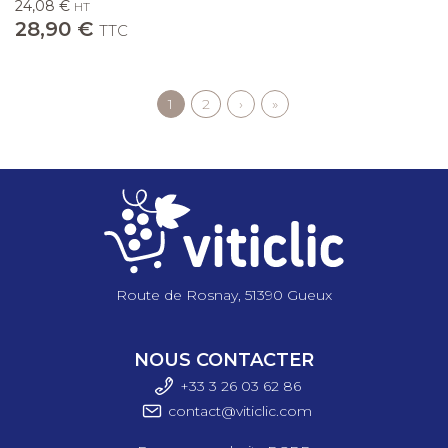
24,08 €
HT
28,90 €
TTC
Page
1
Page
2
Page
›
Dernière
»
Pagination
courante
suivante
page
Route de Rosnay, 51390 Gueux
NOUS CONTACTER
+33 3 26 03 6
2 86
contact@viticlic.com