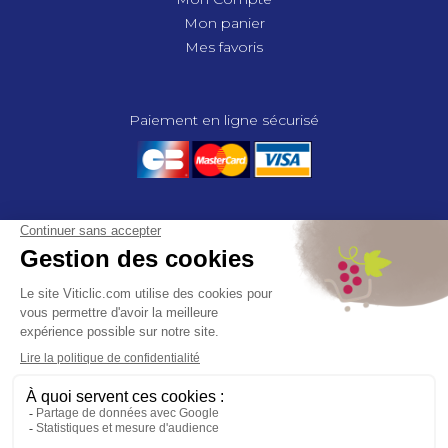
Mon panier
Mes favoris
Paiement en ligne sécurisé
© 2025 - GROUPE COMPAS, TOUS DROITS RÉSERVÉS.
MENTIONS LÉGALES
CGV
POLITIQUE DE CONFIDENTIALITÉ
GESTION DES COOKIES
COMPAS, à travers ses métiers de négociant et distributeur répond aux
besoins des viticulteurs, des agriculteurs, des maraîchers, des
horticulteurs, dans le domaine des espaces verts, des collectivités et des
particuliers. Le service développement de COMPAS travaille en
partenariat étroit avec le monde agricole et viticole pour mettre au point,
tester et proposer à ses clients les solutions les mieux adaptées. Agrément