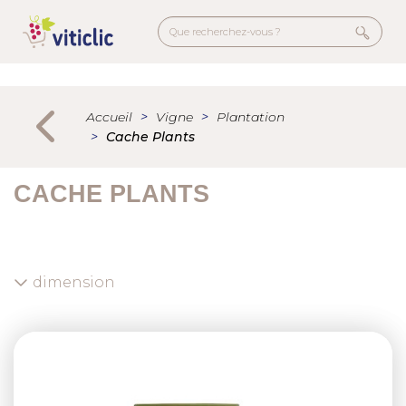
Aller
au
contenu
principal
Menu
secondaire
Accueil
Vigne
Plantation
Cache Plants
CACHE PLANTS
dimension