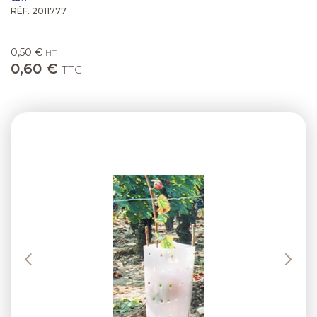
RÉF. 2011777
0,50 €
HT
0,60 €
TTC
Previous
Next