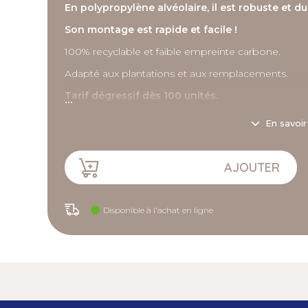
En polypropylène alvéolaire, il est robuste et du
Son montage est rapide et facile !
100% recyclable et faible empreinte carbone.
Adapté aux plantations et aux remplacements.
...
Tarif dégressif dès 100 unités.
En savoir
Description détaillée
Caractéristiques :
AJOUTER
- Hauteur : 30 cm.
Disponible à l'achat en ligne