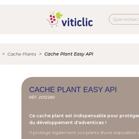
Cache Plants
Cache Plant Easy API
CACHE PLANT EASY API
RÉF.
2012260
Ce cache plant est indispensable pour protéger 
du développement d'adventices !
Il protège également vos plants d'une exposition di