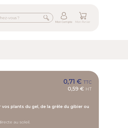
Mon Compte
Mon Panier
0,71 €
TTC
0,59 €
HT
vos plants du gel, de la grêle du gibier ou
recte au soleil.