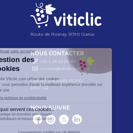
Route de Rosnay, 51390 Gueux
NOUS CONTACTER
+33 3 26 03 6
2 86
contact@viticlic.com
Exercez vos droits RGPD
Ethic’call
NOUS SUIVRE