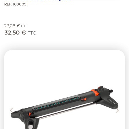
RÉF. 1090091
27,08 €
HT
32,50 €
TTC
Previous
Next