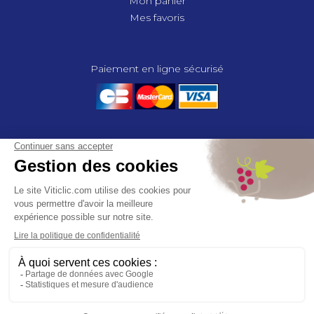
Mon panier
Mes favoris
Paiement en ligne sécurisé
© 2025 - GROUPE COMPAS, TOUS DROITS RÉSERVÉS.
MENTIONS LÉGALES
CGV
POLITIQUE DE CONFIDENTIALITÉ
GESTION DES COOKIES
COMPAS, à travers ses métiers de négociant et distributeur répond aux
besoins des viticulteurs, des agriculteurs, des maraîchers, des
horticulteurs, dans le domaine des espaces verts, des collectivités et des
particuliers. Le service développement de COMPAS travaille en
partenariat étroit avec le monde agricole et viticole pour mettre au point,
tester et proposer à ses clients les solutions les mieux adaptées. Agrément
CA 00164 – Distribution de produits phytopharmaceutiques