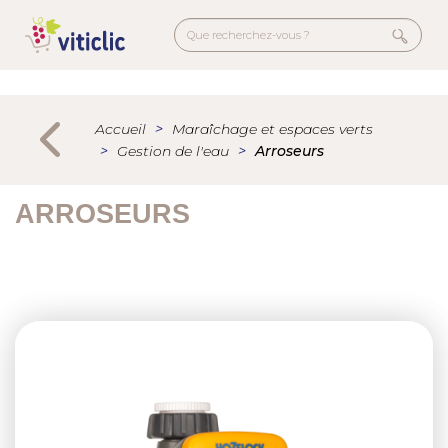
Aller
au
contenu
principal
Menu
secondaire
Accueil
Maraîchage et espaces verts
Gestion de l'eau
Arroseurs
ARROSEURS
Previous
Next