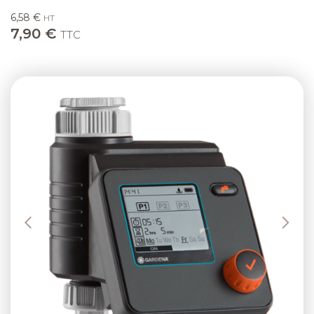
6,58 €
HT
7,90 €
TTC
Previous
Next