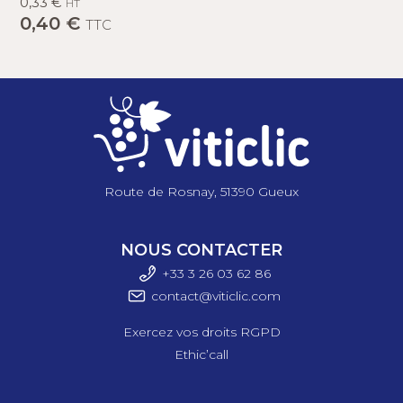
0,33 €
HT
0,40 €
TTC
Route de Rosnay, 51390 Gueux
NOUS CONTACTER
+33 3 26 03 6
2 86
contact@viticlic.com
Exercez vos droits RGPD
Ethic’call