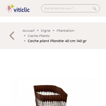
Welcome
Aller
to
au
All
contenu
in
principal
Menu
One
secondaire
Accessibility
Accueil
Vigne
Plantation
screen
Cache Plants
reader.
Cache plant Planète 40 cm 140 gr
To
start
the
All
in
One
Accessibility
screen
reader,
press
"Ctrl
+