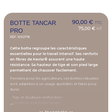
90,00 €
BOTTE TANCAR
TTC
75,00 €
HT
PRO
RÉF.
1092178
Cette botte regroupe les caractéristiques
essentielles pour le travail intensif. Ses renforts
en fibres de Kevlar® assurent une haute
résistance. Sa hauteur de tige et son pied large
permettent de chausser facilement.
Pensées pour les agriculteurs, ces bottes robustes
sont adaptées à un usage quotidien et faites pour
durer.
- Tige et doublure renforcées !
...
- Doublure à séchage rapide !
- Semelle extérieure à crantage autonettoyant !
En savoir plus