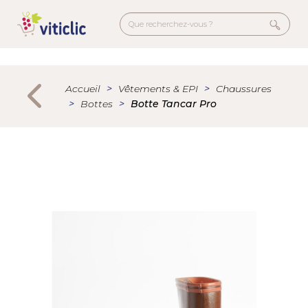
Aller
au
contenu
principal
Menu
secondaire
Accueil
Vêtements & EPI
Chaussures
Bottes
Botte Tancar Pro