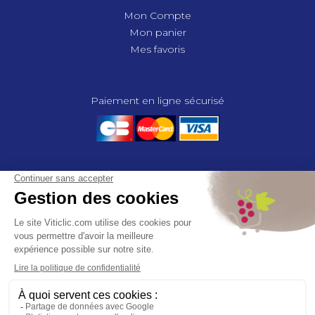
Mon Compte
Mon panier
Mes favoris
Paiement en ligne sécurisé
© 2025 - GROUPE COMPAS, TOUS DROITS RÉSERVÉS.
MENTIONS LÉGALES
CGV
POLITIQUE DE CONFIDENTIALITÉ
GESTION DES COOKIES
COMPAS, à travers ses métiers de négociant et distributeur répond aux
besoins des viticulteurs, des agriculteurs, des maraîchers, des
horticulteurs, dans le domaine des espaces verts, des collectivités et des
particuliers. Le service développement de COMPAS travaille en
partenariat étroit avec le monde agricole et viticole pour mettre au point,