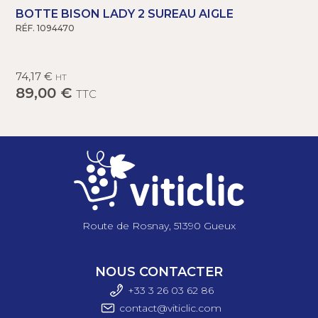
BOTTE BISON LADY 2 SUREAU AIGLE
RÉF. 1094470
R
74,17 €
HT
89,00 €
TTC
Route de Rosnay, 51390 Gueux
NOUS CONTACTER
+33 3 26 03 6
2 86
contact@viticlic.com