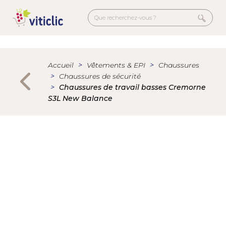
Aller
au
contenu
principal
Menu
secondaire
Accueil
Vêtements & EPI
Chaussures
Chaussures de sécurité
Chaussures de travail basses Cremorne
S3L New Balance