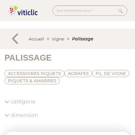
Welcome
Aller
to
au
All
contenu
in
principal
Menu
One
secondaire
Accessibility
Accueil
Vigne
Palissage
screen
reader.
To
PALISSAGE
start
the
ACCESSOIRES PIQUETS
AGRAFES
FIL DE VIGNE
All
PIQUETS & AMARRES
in
One
Accessibility
catégorie
screen
reader,
dimension
press
"Ctrl
+