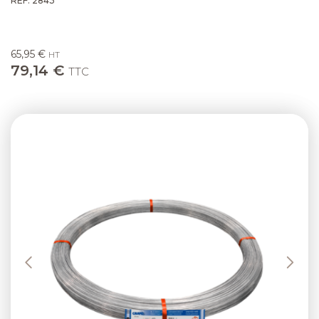
RÉF. 2843
65,95 €
HT
79,14 €
TTC
Previous
Next