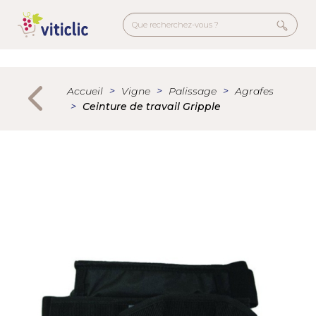
Aller
au
contenu
principal
Menu
secondaire
Accueil
Vigne
Palissage
Agrafes
Ceinture de travail Gripple