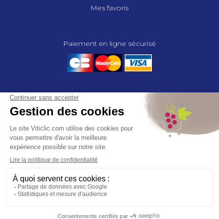
Mes favoris
Paiement en ligne sécurisé
© 2025 - GROUPE COMPAS, TOUS DROITS RÉSERVÉS.
MENTIONS LÉGALES
CGV
POLITIQUE DE CONFIDENTIALITÉ
GESTION DES COOKIES
COMPAS, à travers ses métiers de négociant et distributeur répond aux
besoins des viticulteurs, des agriculteurs, des maraîchers, des
horticulteurs, dans le domaine des espaces verts, des collectivités et des
particuliers. Le service développement de COMPAS travaille en
partenariat étroit avec le monde agricole et viticole pour mettre au point,
tester et proposer à ses clients les solutions les mieux adaptées. Agrément
CA 00164 – Distribution de produits phytopharmaceutiques