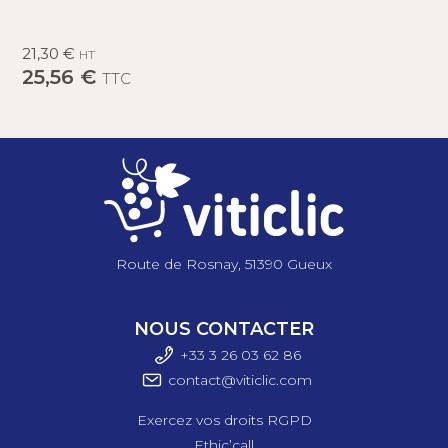
21,30 €
HT
25,56 €
TTC
Route de Rosnay, 51390 Gueux
NOUS CONTACTER
+33 3 26 03 6
2 86
contact@viticlic.com
Exercez vos droits RGPD
Ethic’call