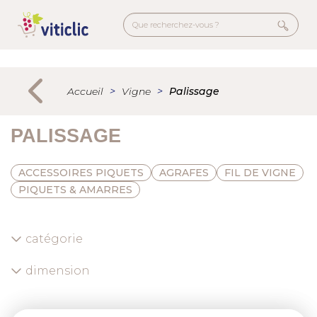
Aller
au
contenu
principal
Menu
secondaire
Accueil
Vigne
Palissage
PALISSAGE
ACCESSOIRES PIQUETS
AGRAFES
FIL DE VIGNE
PIQUETS & AMARRES
catégorie
dimension