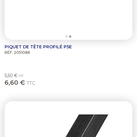
PIQUET DE TÊTE PROFILÉ P5E
RÉF. 2051088
5,50 €
HT
6,60 €
TTC