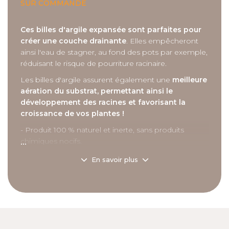
SUR COMMANDE
Ces billes d'argile expansée sont parfaites pour
créer une couche drainante
. Elles empêcheront
ainsi l'eau de stagner, au fond des pots par exemple,
réduisant le risque de pourriture racinaire.
Les billes d'argile assurent également une
meilleure
aération du substrat, permettant ainsi le
développement des racines et favorisant la
croissance de vos plantes !
- Produit 100 % naturel et inerte, sans produits
...
chimiques nocifs.
- Léger et facile à manipuler, parfait pour tous
En savoir plus
contenants : pots, bacs.
- Utilisable aussi bien en intérieur qu’en extérieur.
Description