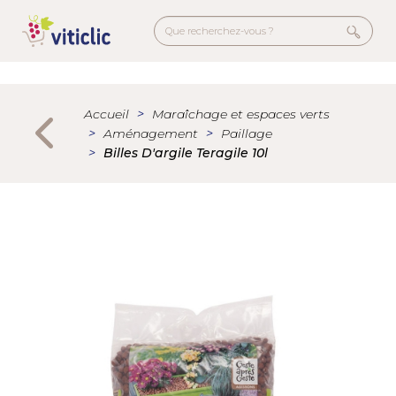
Aller
au
contenu
principal
Menu
secondaire
Accueil
Maraîchage et espaces verts
Aménagement
Paillage
Billes D'argile Teragile 10l