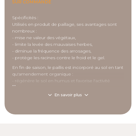
SUR COMMANDE
Spécificités :
Utilisés en produit de paillage, ses avantages sont
nombreux :
- mise ne valeur des végétaux,
- limite la levée des mauvaises herbes,
- diminue la fréquence des arrosages,
- protège les racines contre le froid et le gel.
En fin de saison, le paillis est incorporé au sol en tant
qu'amendement organique :
- régénère le sol en humus et favorise l'activité
...
biologique,
- contribue à la nutrition des plantes, en apportant
En savoir plus
des éléments nutritifs d'origine organique à action
prolongée : azote, potassium, cuivre, fer...
Description
détaillée