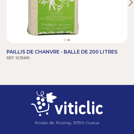
PAILLIS DE CHANVRE - BALLE DE 200 LITRES
RÉF. 1035691
R
Route de Rosnay, 51390 Gueux