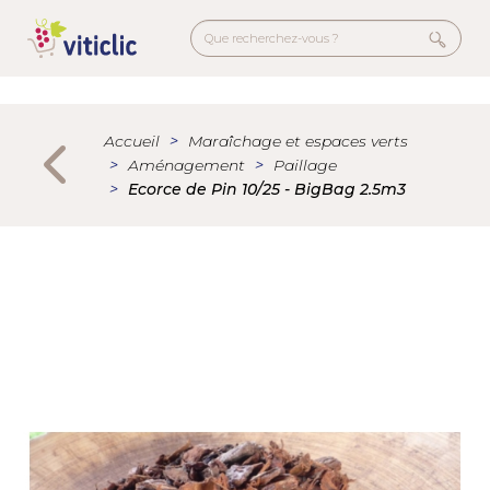
Aller
au
contenu
principal
Menu
secondaire
Accueil
Maraîchage et espaces verts
Aménagement
Paillage
Ecorce de Pin 10/25 - BigBag 2.5m3