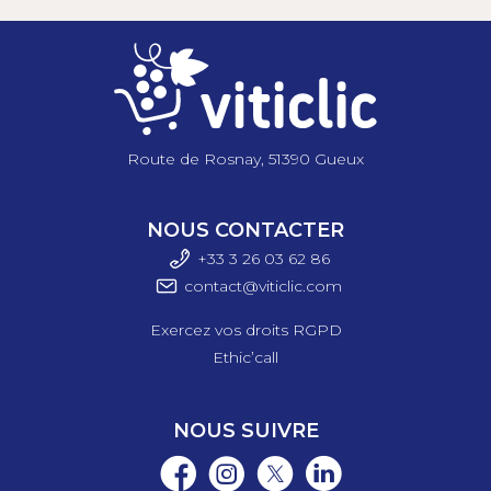
+/- 250 kg/m3
Description
détaillée
Caractéristiques :
Route de Rosnay, 51390 Gueux
- Big Bag +/- 2,5 m3
NOUS CONTACTER
+33 3 26 03 6
2 86
contact@viticlic.com
Exercez vos droits RGPD
Ethic’call
NOUS SUIVRE