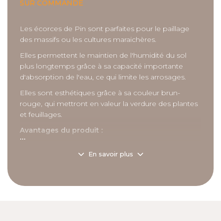
SUR COMMANDE
Les écorces de Pin sont parfaites pour le paillage
des massifs ou les cultures maraichères.
Elles permettent le maintien de l'humidité du sol
plus longtemps grâce à sa capacité importante
d'absorption de l'eau, ce qui limite les arrosages.
Elles sont esthétiques grâce à sa couleur brun-
rouge, qui mettront en valeur la verdure des plantes
et feuillages.
Avantages du produit :
...
Diminution de 90% des mauvaises herbes
En savoir plus
(minimum 5 cm épaisseur)
Plus besoin de désherbants
Limitation de l’évaporation de l’eau du sol
Protection contre le gel
Couleur acajou qui ne fane pas avec le temps
(2 ans minimum)