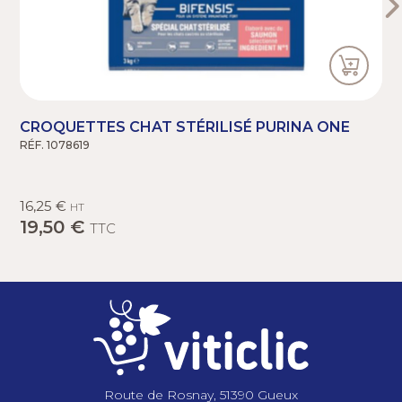
CROQUETTES CHAT STÉRILISÉ PURINA ONE
RÉF. 1078619
R
16,25 €
HT
19,50 €
TTC
Route de Rosnay, 51390 Gueux