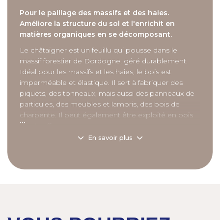
Pour le paillage des massifs et des haies.
Améliore la structure du sol et l'enrichit en
matières organiques en se décomposant.
Le châtaigner est un feuillu qui pousse dans le
massif forestier de Dordogne, géré durablement.
Idéal pour les massifs et les haies, le bois est
imperméable et élastique. Il sert à fabriquer des
piquets, des tonneaux, mais aussi des panneaux de
particules, des meubles et lambris, des bois de
charpente. Il peut également être exploité en bois
...
de chauffage.
En savoir plus
Avantages :
- Limite la pousse des mauvaises herbes et évite le
désherbage chimique.
- Isolant thermique : protège les végétaux du gel et
de la chaleur.
- Limite l’évaporation favorise les économies
d’arrosage.