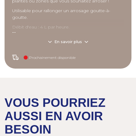
plantes ou zones que vous souhaitez arroser !
Utilisable pour rallonger un arrosage goutte-à-
goutte.
Débit d'eau : 4 L par heure.
...
En savoir plus
Description
détaillée
Prochainement disponible
Caractéristiques :
- Comprend 25 m de tuyau 13 mm (1/2’’) avec
goutteurs intégrés.
- Goutteurs tous les 30 cm.
VOUS POURRIEZ
AUSSI EN AVOIR
BESOIN