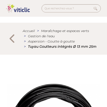
Aller
au
contenu
principal
Menu
secondaire
Accueil
Maraîchage et espaces verts
Gestion de l'eau
Aspersion - Goutte à goutte
Tuyau Goutteurs intégrés Ø 13 mm 25m