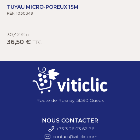
TUYAU MICRO-POREUX 15M
RÉF. 1030349
R
30,42 €
HT
36,50 €
TTC
Route de Rosnay, 51390 Gueux
NOUS CONTACTER
+33 3 26 03 6
2 86
contact@viticlic.com