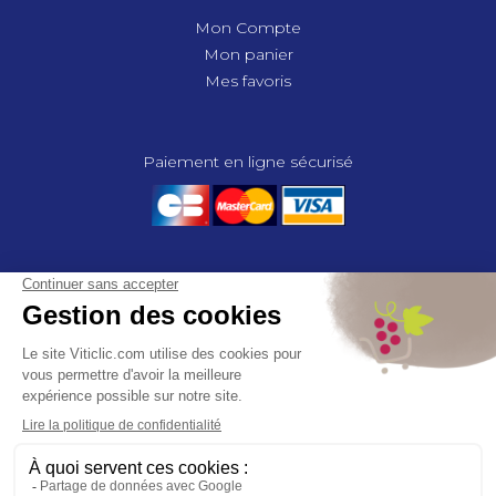
Mon Compte
Mon panier
Mes favoris
Paiement en ligne sécurisé
© 2025 - GROUPE COMPAS, TOUS DROITS RÉSERVÉS.
MENTIONS LÉGALES
CGV
POLITIQUE DE CONFIDENTIALITÉ
GESTION DES COOKIES
COMPAS, à travers ses métiers de négociant et distributeur répond aux
besoins des viticulteurs, des agriculteurs, des maraîchers, des
horticulteurs, dans le domaine des espaces verts, des collectivités et des
particuliers. Le service développement de COMPAS travaille en
partenariat étroit avec le monde agricole et viticole pour mettre au point,