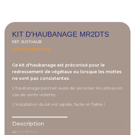
KIT D'HAUBANAGE MR2DTS
RÉF.
SUSTHAUB
SUR COMMANDE
Ce kit d'haubanage est préconisé pour le
redressement de végétaux ou lorsque les mottes
ne sont pas consistantes.
L'haubanage permet aussi de sécuriser les arbres en
cas de vents violents.
L'installation du kit est rapide, facile et fiable !
Description
...
détaillée