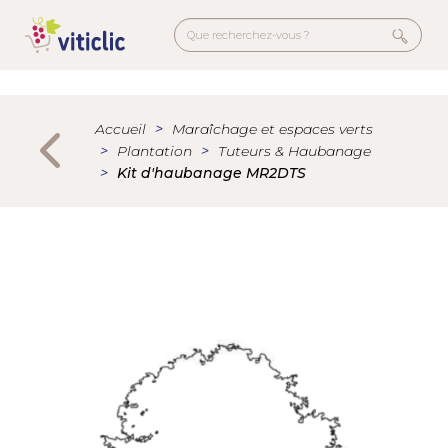
Aller
au
contenu
principal
Menu
secondaire
Accueil
Maraîchage et espaces verts
Plantation
Tuteurs & Haubanage
Kit d'haubanage MR2DTS