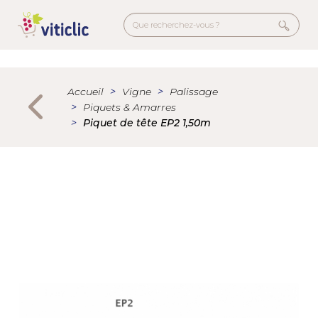
Aller
au
contenu
principal
Menu
secondaire
Accueil
Vigne
Palissage
Piquets & Amarres
Piquet de tête EP2 1,50m