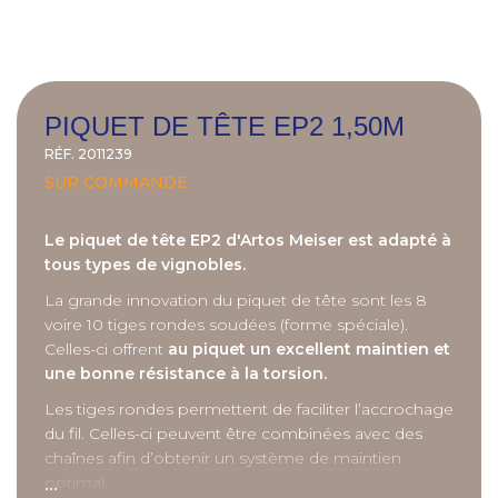
PIQUET DE TÊTE EP2 1,50M
RÉF.
2011239
SUR COMMANDE
Le piquet de tête EP2 d'Artos Meiser est adapté à
tous types de vignobles.
La grande innovation du piquet de tête sont les 8
voire 10 tiges rondes soudées (forme spéciale).
Celles-ci offrent
au piquet un excellent maintien et
une bonne résistance à la torsion.
Les tiges rondes permettent de faciliter l’accrochage
du fil. Celles-ci peuvent être combinées avec des
chaînes afin d’obtenir un système de maintien
...
optimal.