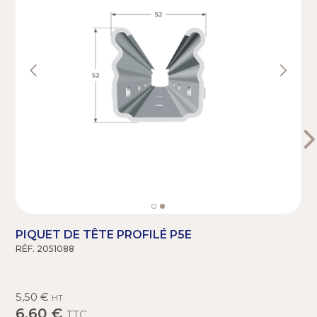
PIQUET DE TÊTE PROFILÉ P5E
RÉF. 2051088
R
5,50 €
HT
6,60 €
TTC