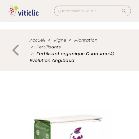
Aller
au
contenu
principal
Menu
secondaire
Accueil
Vigne
Plantation
Fertilisants
Fertilisant organique Guanumus®
Evolution Angibaud