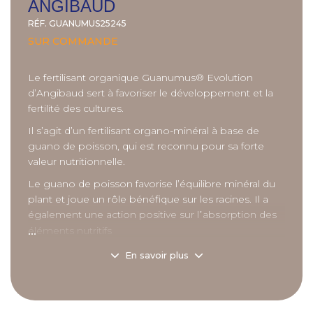
ANGIBAUD
RÉF.
GUANUMUS25245
SUR COMMANDE
Le fertilisant organique Guanumus® Evolution
d’
Angibaud
sert à favoriser le développement et la
fertilité des cultures.
Il s’agit d’un fertilisant organo-minéral à base de
guano de poisson, qui est reconnu pour sa forte
valeur nutritionnelle.
Le guano de poisson favorise l’équilibre minéral du
plant et joue un rôle bénéfique sur les racines. Il a
également une action positive sur l
absorption des
’
...
éléments nutritifs
Il peut s’utiliser en agriculture biologique.
En savoir plus
Application : 1000 à 2500 kg/ha