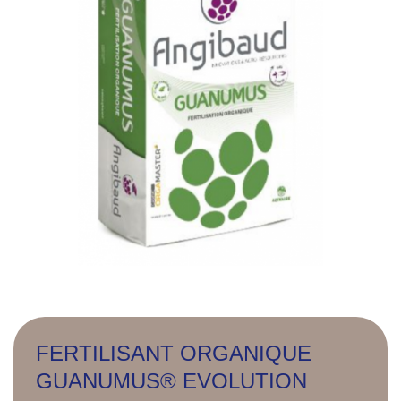
FERTILISANT ORGANIQUE
GUANUMUS® EVOLUTION