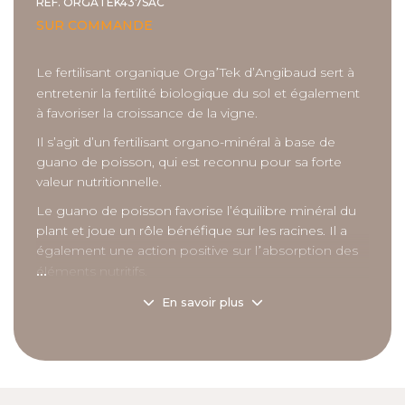
RÉF.
ORGATEK437SAC
SUR COMMANDE
Le fertilisant organique Orga
Tek d’
Angibaud
sert à
’
entretenir la fertilité biologique du sol et également
à favoriser la croissance de la vigne.
Il s’agit d’un fertilisant organo-minéral à base de
guano de poisson, qui est reconnu pour sa forte
valeur nutritionnelle.
Le guano de poisson favorise l’équilibre minéral du
plant et joue un rôle bénéfique sur les racines. Il a
également une action positive sur l
absorption des
’
...
éléments nutritifs.
Les plus : le fertilisant Orga’Tek est enrichi en
En savoir plus
Manganèse (Mn) et Bore (B)
Il peut s’utiliser en agriculture biologique.
Application : 1000 à 2000 kg/ha