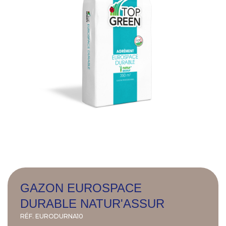
GAZON EUROSPACE
DURABLE NATUR'ASSUR
RÉF.
EURODURNA10