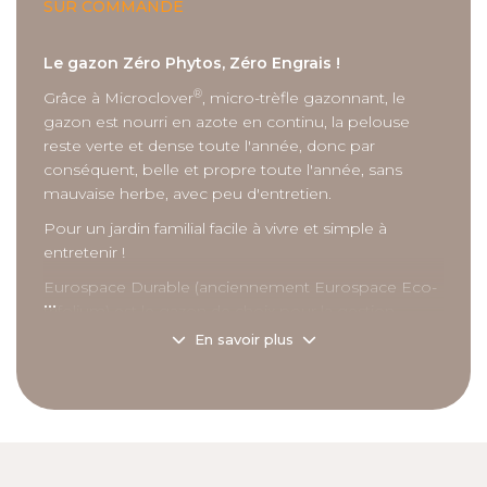
SUR COMMANDE
Le gazon Zéro Phytos, Zéro Engrais !
®
Grâce à Microclover
, micro-trèfle gazonnant, le
gazon est nourri en azote en continu, la pelouse
reste verte et dense toute l'année, donc par
conséquent, belle et propre toute l'année, sans
mauvaise herbe, avec peu d'entretien.
Pour un jardin familial facile à vivre et simple à
entretenir !
Eurospace Durable (anciennement Eurospace Eco-
...
trifolium) est le gazon de choix pour la gestion
différenciée, dans une démarche zéro phyto, zéro
En savoir plus
intrant, zéro entretien !
®
- Microclover
, l’auto-nutrition en continu : le micro-
trèfle capte l’azote de l’air et restitue aux racines du
gazon l’équivalent de 100 à 120 unités d’azote/ha/an.
Nourri en permanence, le gazon est plus vigoureux,