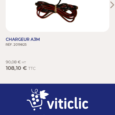
CHARGEUR A3M
RÉF. 2019825
R
90,08 €
HT
108,10 €
TTC