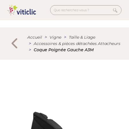
Aller
au
contenu
principal
Menu
secondaire
Accueil
Vigne
Taille & Liage
Accessoires & pièces détachées Attacheurs
Coque Poignée Gauche A3M