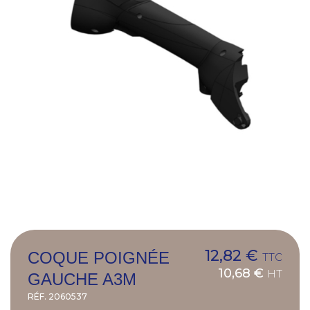
12,82 €
COQUE POIGNÉE
TTC
10,68 €
HT
GAUCHE A3M
RÉF.
2060537