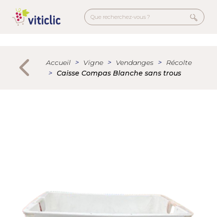
Aller
au
contenu
principal
Menu
secondaire
Accueil
Vigne
Vendanges
Récolte
Caisse Compas Blanche sans trous