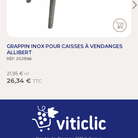
GRAPPIN INOX POUR CAISSES À VENDANGES
ALLIBERT
RÉF. 2021566
R
21,95 €
HT
26,34 €
TTC