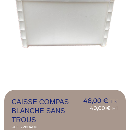
48,00 €
CAISSE COMPAS
TTC
40,00 €
HT
BLANCHE SANS
TROUS
RÉF.
2280400