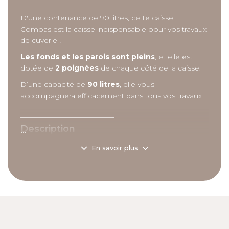
D'une contenance de 90 litres, cette caisse
Compas est la caisse indispensable pour vos travaux
de cuverie !
Les fonds et les parois sont pleins
, et elle est
dotée de
2 poignées
de chaque côté de la caisse.
D’une capacité de
90 litres
, elle vous
accompagnera efficacement dans tous vos travaux
...
Description
détaillée
En savoir plus
Caractéristiques :
- Dimensions extérieures (L x l x H) : 675 x 500 x 373
mm,
- Poids : 4 kg,
- Capacité : 90 L,