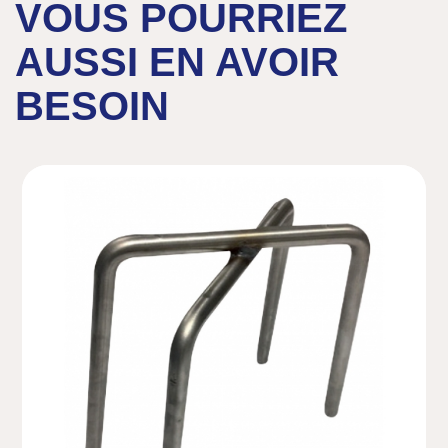
VOUS POURRIEZ
- Température d’utilisation : de -20 à +40°C.
AUSSI EN AVOIR
BESOIN
Document(s)
Certificat d'alimentarité