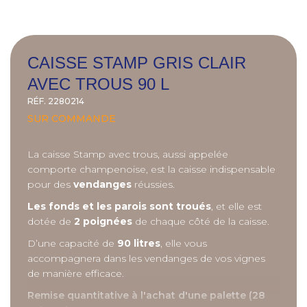
CAISSE STAMP GRIS CLAIR
AVEC TROUS 90 L
RÉF.
2280214
SUR COMMANDE
La caisse Stamp avec trous, aussi appelée
comporte champenoise, est la caisse indispensable
pour des
vendanges
réussies.
Les fonds et les parois sont troués
, et elle est
dotée de
2 poignées
de chaque côté de la caisse.
D’une capacité de
90 litres
, elle vous
accompagnera dans les vendanges de vos vignes
de manière efficace.
Remise quantitative à l'achat d'une palette (28
...