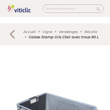
Aller
au
contenu
principal
Menu
secondaire
Accueil
Vigne
Vendanges
Récolte
Caisse Stamp Gris Clair avec trous 90 L