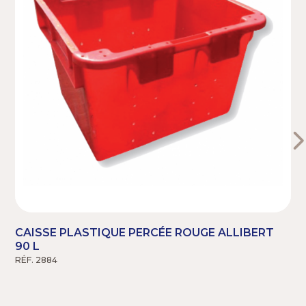
Document(s)
Certificat d'alimentarité
CAISSE PLASTIQUE PERCÉE ROUGE ALLIBERT
90 L
R
RÉF. 2884