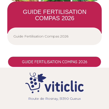
/".
This
GUIDE FERTILISATION
shortcut
activates
COMPAS 2026
the
screen
reader
Guide Fertilisation Compas 2026
to
help
you
navigate
and
GUIDE FERTILISATION COMPAS 2026
interact
with
the
content.
Route de Rosnay, 51390 Gueux