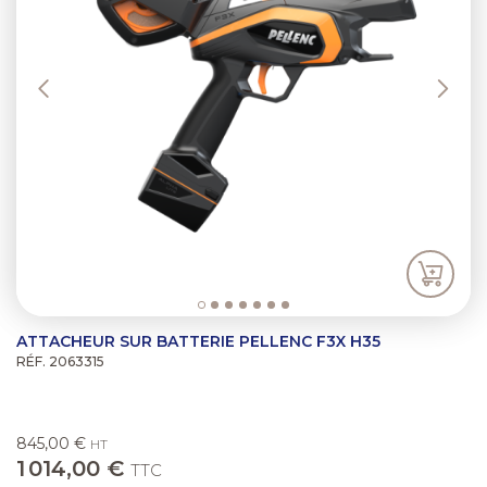
/".
This
shortcut
activates
the
screen
reader
to
help
you
navigate
and
interact
with
the
ATTACHEUR SUR BATTERIE PELLENC F3X H35
content.
RÉF. 2063315
845,00 €
HT
1 014,00 €
TTC