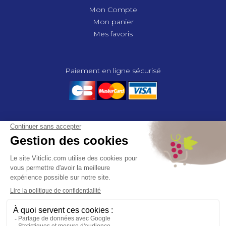
Mon Compte
Mon panier
Mes favoris
Paiement en ligne sécurisé
© 2025 - GROUPE COMPAS, TOUS DROITS RÉSERVÉS.
MENTIONS LÉGALES
CGV
POLITIQUE DE CONFIDENTIALITÉ
GESTION DES COOKIES
COMPAS, à travers ses métiers de négociant et distributeur répond aux
besoins des viticulteurs, des agriculteurs, des maraîchers, des
horticulteurs, dans le domaine des espaces verts, des collectivités et des
particuliers. Le service développement de COMPAS travaille en
partenariat étroit avec le monde agricole et viticole pour mettre au point,